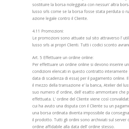
sostituire la borsa noleggiata con nessun’ altra bors
lusso srls come se la borsa fosse stata perduta o rubat
azione legale contro il Cliente.
4.11 Promozioni:
Le promozioni sono attuate sul sito attraverso l’ util
lusso srls ai propri Clienti. Tutti i codici sconto avr
Art. 5 Effettuare un ordine online:
Per effettuare un ordine online si devono inserire un
condizioni elencati in questo contratto interamente e
data di scadenza di essa) per il pagamento online. Il
il mezzo della transazione e’ la banca, Atelier del lu
suo numero d’ ordine, dell’ esatto ammontare che pr
effettuata. L’ ordine del Cliente viene così convalidato
cui ha avuto una disputa con il Cliente su un pagamen
una borsa ordinata diventa impossibile da consegnare,
il prodotto. Tutti gli ordini sono archiviati sul server 
ordine affidabile alla data dell’ ordine stesso.