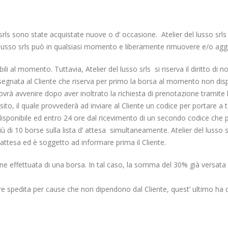
rls sono state acquistate nuove o d’ occasione. Atelier del lusso srls
 lusso srls può in qualsiasi momento e liberamente rimuovere e/o agg
ili al momento. Tuttavia, Atelier del lusso srls si riserva il diritto di n
segnata al Cliente che riserva per primo la borsa al momento non disp
rà avvenire dopo aver inoltrato la richiesta di prenotazione tramite 
sito, il quale provvederà ad inviare al Cliente un codice per portare a
sponibile ed entro 24 ore dal ricevimento di un secondo codice che pe
più di 10 borse sulla lista d’ attesa simultaneamente. Atelier del luss
’ attesa ed è soggetto ad informare prima il Cliente.
ne effettuata di una borsa. In tal caso, la somma del 30% già versata
 spedita per cause che non dipendono dal Cliente, quest’ ultimo ha diri