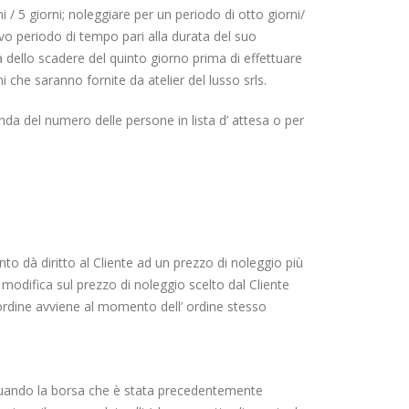
i / 5 giorni; noleggiare per un periodo di otto giorni/
sivo periodo di tempo pari alla durata del suo
 dello scadere del quinto giorno prima di effettuare
i che saranno fornite da atelier del lusso srls.
econda del numero delle persone in lista d’ attesa o per
nto dà diritto al Cliente ad un prezzo di noleggio più
si modifica sul prezzo di noleggio scelto dal Cliente
’ ordine avviene al momento dell’ ordine stesso
e quando la borsa che è stata precedentemente