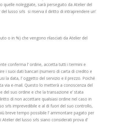
o quelle noleggiate, sarà perseguito da Atelier del
l lusso srls si riserva il diritto di intraprendere un’
uto o in %) che vengono rilasciati da Atelier del
te conferma l’ ordine, accetta tutti i termini e
e i suoi dati bancari (numero di carta di credito e
 la data, l’ oggetto del servizio e il prezzo. Poiché
liata via e-mail. Questo lo metterà a conoscenza del
 del suo ordine e che la transazione e’ stata
 diritto di non accettare qualsiasi ordine nel caso in
 srls imprevedibile e al di fuori del suo controllo,
nel più breve tempo possibile l’ ammontare pagato per
 di Atelier del lusso srls siano considerati prova d’