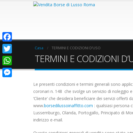
Facebook
Casa
TERMINI E CODIZIONI D’USO
TERMINI E CODIZIONI D’
Twitter
WhatsApp
Messenger
Le presenti condizioni e termini generali sono applicab
coronari n. 148 che svolge un servizio di noleggio e
‘Cliente’ che desidera beneficiare dei servizi offerti 
www.
borsedilussoinaffitto.com
: qualsiasi persona c
Lussemburgo, Olanda, Portogallo, Principato di Monac
indirizzo e-mail.
Queste condizioni generali di vendita sono state agg