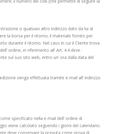
rriere; il numero dei colli (che permette di seguire la
strazione o qualsiasi altro indirizzo dato da lui al
e la borsa per il ritorno; il materiale fornito per
orto durante il ritorno. Nel caso in cui il Cliente trova
l’ ordine, in riferimento all’ Art. 4.4 deve :
nte sul suo sito web, entro un’ ora dalla data del
edizione venga effettuata tramite e-mail all’ indirizzo
come specificato nella e-mail dell’ ordine di
leggio viene calcolato seguendo i giorni del calendario.
 Cliente deve conservare la ricevuta come prova di