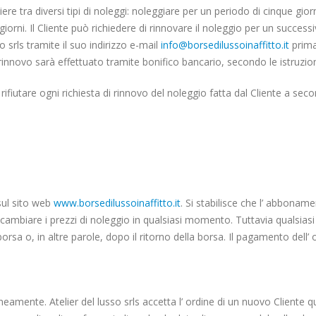
ere tra diversi tipi di noleggi: noleggiare per un periodo di cinque giorn
 giorni. Il Cliente può richiedere di rinnovare il noleggio per un succes
o srls tramite il suo indirizzo e-mail
info@borsedilussoinaffitto.it
prima
 rinnovo sarà effettuato tramite bonifico bancario, secondo le istruzion
re o rifiutare ogni richiesta di rinnovo del noleggio fatta dal Cliente a s
 sul sito web
www.borsedilussoinaffitto.it
. Si stabilisce che l’ abboname
o di cambiare i prezzi di noleggio in qualsiasi momento. Tuttavia qualsia
borsa o, in altre parole, dopo il ritorno della borsa. Il pagamento dell
eamente. Atelier del lusso srls accetta l’ ordine di un nuovo Client