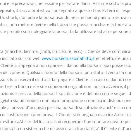
oni e le precauzioni necessarie per evitare danni. Assume sotto la propr
deposito, il sacco protettivo consegnato a questo fine. Eviterà di : es
tà, shock; non pulire la borsa usando nessun tipo di panno o senza segu
bambini; non mettere niente nella borsa che possa macchiare la fodera o
 è proibito sub-noleggiare la borsa, farla utilizzare ad altre persone
 (macchie, lacrime, graffi, bruciature, ecc.), il Cliente deve comunicare 
 indicato sul sito web
www.borsedilussoinaffitto,it
ed effettuare una d
il Cliente si impegna a non riparare il danno alla borsa in suo possesso. 
a del corriere. Qualsiasi ritorno della borsa in uno stato diverso da quell
so srls si riserva il diritto di far pagare il Cliente : in caso di danni, i
imettere la borsa nelle sue condizioni originali non possa avvenire, il p
ituzione. Il prezzo della borsa di sostituzione è definito come segue : 
leggiata sia un modello non più in produzione o non più in distribuzio
ale al prezzo d’ acquisto per una borsa di sostituzione anch’ essa consi
a di sostituzione come prova. Il Cliente si impegna a risarcire Atelier d
evitare aAtelier del lusso srls di recuperare l’ ammontare dovuto per 
i borsa ha un sistema che ne assicura la tracciabilita’. Il Cliente è d’ a