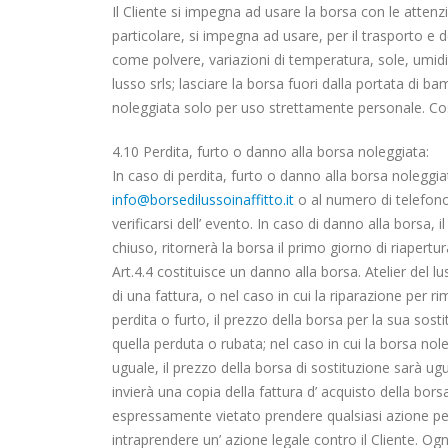
Il Cliente si impegna ad usare la borsa con le attenzi
particolare, si impegna ad usare, per il trasporto e 
come polvere, variazioni di temperatura, sole, umidi
lusso srls; lasciare la borsa fuori dalla portata di 
noleggiata solo per uso strettamente personale. Così
4.10 Perdita, furto o danno alla borsa noleggiata:
In caso di perdita, furto o danno alla borsa noleggiata
info@borsedilussoinaffitto.it
o al numero di telefono
verificarsi dell’ evento. In caso di danno alla borsa, 
chiuso, ritornerà la borsa il primo giorno di riapertur
Art.4.4 costituisce un danno alla borsa. Atelier del lus
di una fattura, o nel caso in cui la riparazione per r
perdita o furto, il prezzo della borsa per la sua sost
quella perduta o rubata; nel caso in cui la borsa no
uguale, il prezzo della borsa di sostituzione sarà ugu
invierà una copia della fattura d’ acquisto della bors
espressamente vietato prendere qualsiasi azione per 
intraprendere un’ azione legale contro il Cliente. Ogn