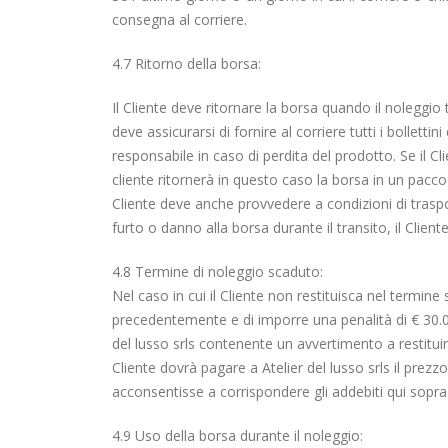
consegna al corriere.
4.7 Ritorno della borsa:
Il Cliente deve ritornare la borsa quando il noleggio 
deve assicurarsi di fornire al corriere tutti i bollettin
responsabile in caso di perdita del prodotto. Se il Cl
cliente ritornerà in questo caso la borsa in un pacco 
Cliente deve anche provvedere a condizioni di traspor
furto o danno alla borsa durante il transito, il Cliente
4.8 Termine di noleggio scaduto:
Nel caso in cui il Cliente non restituisca nel termine s
precedentemente e di imporre una penalità di € 30.00 a
del lusso srls contenente un avvertimento a restituire 
Cliente dovrà pagare a Atelier del lusso srls il prezz
acconsentisse a corrispondere gli addebiti qui sopra de
4.9 Uso della borsa durante il noleggio: