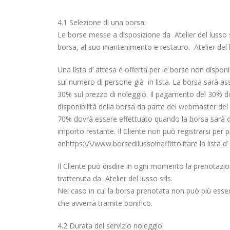
4.1 Selezione di una borsa:
Le borse messe a disposizione da Atelier del lusso s
borsa, al suo mantenimento e restauro. Atelier del
Una lista d’ attesa è offerta per le borse non disponib
sul numero di persone già in lista. La borsa sarà as
30% sul prezzo di noleggio. Il pagamento del 30% dov
disponibilità della borsa da parte del webmaster del 
70% dovrà essere effettuato quando la borsa sarà di
importo restante. Il Cliente non può registrarsi per 
anhttps:\/\/www.borsedilussoinaffitto.itare la lista d
Il Cliente può disdire in ogni momento la prenotazio
trattenuta da Atelier del lusso srls.
Nel caso in cui la borsa prenotata non può più essere
che avverrà tramite bonifico.
4.2 Durata del servizio noleggio: