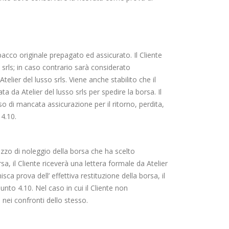
pacco originale prepagato ed assicurato. Il Cliente
sso srls; in caso contrario sarà considerato
elier del lusso srls. Viene anche stabilito che il
 da Atelier del lusso srls per spedire la borsa. Il
so di mancata assicurazione per il ritorno, perdita,
 4.10.
 prezzo di noleggio della borsa che ha scelto
sa, il Cliente riceverà una lettera formale da Atelier
sca prova dell’ effettiva restituzione della borsa, il
unto 4.10. Nel caso in cui il Cliente non
i nei confronti dello stesso.