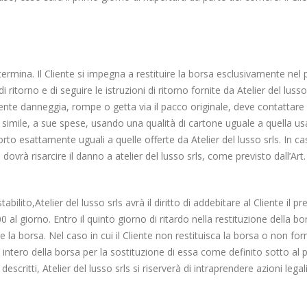
termina. Il Cliente si impegna a restituire la borsa esclusivamente nel 
i di ritorno e di seguire le istruzioni di ritorno fornite da Atelier del lu
iente danneggia, rompe o getta via il pacco originale, deve contattare At
simile, a sue spese, usando una qualità di cartone uguale a quella usata
to esattamente uguali a quelle offerte da Atelier del lusso srls. In ca
 dovrà risarcire il danno a atelier del lusso srls, come previsto dall’Art.
tabilito,Atelier del lusso srls avrà il diritto di addebitare al Cliente il
l giorno. Entro il quinto giorno di ritardo nella restituzione della bor
la borsa. Nel caso in cui il Cliente non restituisca la borsa o non forni
o intero della borsa per la sostituzione di essa come definito sotto al p
scritti, Atelier del lusso srls si riserverà di intraprendere azioni legal