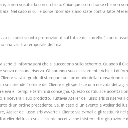
a e, a non sostituirla con un falso. Chiunque ritorni borse che non son
a. Nel caso in cui le borse ritornate siano state contraffatte,Atelier de
izzo di codici sconto promozionali sul totale del carrello (sconto assol
anno una validità temporale definita.
a serie di informazioni che si succedono sullo schermo. Quando il Clien
 senza nessuna riserva. Gli saranno successivamente richiesti di fornir
 Cliente sarà in grado di stampare un sommario della transazione inclusi
sso srls prende l’ ordine del Cliente e gli spedisce una ricevuta dettag
eleva e i tempi e termini di consegna. Questo costituisce accettazione
 e riceverà il suo prodotto. Tuttavia Atelier del lusso srls si riserva il
to di un ordine precedente. Se, in caso di un evento a Atelier del lusso
 Atelier del lusso srls avverte il Cliente via e-mail e gli restituirà 
di Atelier del lusso srls. Il cliente accetta che i sistemi di registrazione