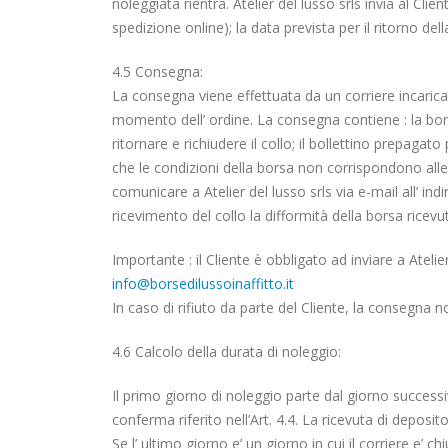
noleggiata rientra. Atelier del lusso srls invia al Cli
spedizione online); la data prevista per il ritorno dell
4.5 Consegna:
La consegna viene effettuata da un corriere incaricato 
momento dell’ ordine. La consegna contiene : la borsa 
ritornare e richiudere il collo; il bollettino prepagato
che le condizioni della borsa non corrispondono alle in
comunicare a Atelier del lusso srls via e-mail all’ ind
ricevimento del collo la difformità della borsa ricevu
Importante : il Cliente è obbligato ad inviare a Ateli
info@borsedilussoinaffitto.it
In caso di rifiuto da parte del Cliente, la consegna 
4.6 Calcolo della durata di noleggio:
Il primo giorno di noleggio parte dal giorno successiv
conferma riferito nell’Art. 4.4. La ricevuta di deposit
Se l’ ultimo giorno e’ un giorno in cui il corriere e’ 