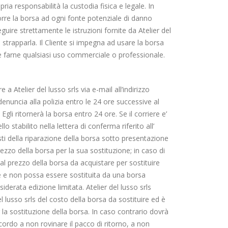
ia responsabilità la custodia fisica e legale. In
porre la borsa ad ogni fonte potenziale di danno
ire strettamente le istruzioni fornite da Atelier del
 strapparla. Il Cliente si impegna ad usare la borsa
 e farne qualsiasi uso commerciale o professionale.
a Atelier del lusso srls via e-mail all’indirizzo
enuncia alla polizia entro le 24 ore successive al
Egli ritornerà la borsa entro 24 ore. Se il corriere e’
o stabilito nella lettera di conferma riferito all’
 costi della riparazione della borsa sotto presentazione
rezzo della borsa per la sua sostituzione; in caso di
dal prezzo della borsa da acquistare per sostituire
ne e non possa essere sostituita da una borsa
derata edizione limitata. Atelier del lusso srls
el lusso srls del costo della borsa da sostituire ed è
la sostituzione della borsa. In caso contrario dovrà
ccordo a non rovinare il pacco di ritorno, a non