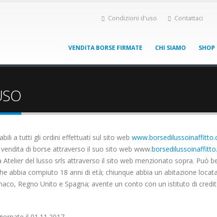
Condizioni d'uso
Contattaci
VENDITA BORSE FIRMATE
CHI SIAMO
SHOP
USO
ili a tutti gli ordini effettuati sul sito web
www.borsedilussoinaffitto
 vendita di borse attraverso il suo sito web www.
borsedilussoinaffitt
da Atelier del lusso srls attraverso il sito web menzionato sopra. Può be
he abbia compiuto 18 anni di età; chiunque abbia un abitazione locata i
o, Regno Unito e Spagna; avente un conto con un istituto di credito l
iornate il 01.11.2017