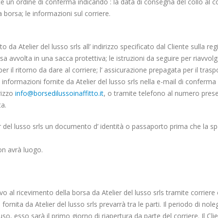
ente un ordine di conferma indicando : la data di consegna del collo al co
a borsa; le informazioni sul corriere.
da Atelier del lusso srls all’ indirizzo specificato dal Cliente sulla regi
avvolta in una sacca protettiva; le istruzioni da seguire per riavvolger
 per il ritorno da dare al corriere; l’ assicurazione prepagata per il trasp
formazioni fornite da Atelier del lusso srls nella e-mail di conferma del
irizzo
info@borsedilussoinaffitto.it
, o tramite telefono al numero prese
ta.
er del lusso srls un documento d’ identità o passaporto prima che la sp
non avrà luogo.
o al ricevimento della borsa da Atelier del lusso srls tramite corriere 
o fornita da Atelier del lusso srls prevarrà tra le parti. Il periodo di no
chiuso, esso sarà il primo giorno di riapertura da parte del corriere. Il