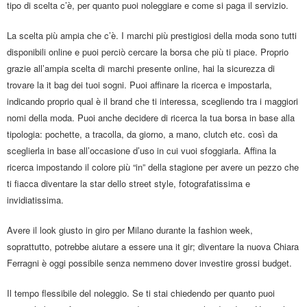
tipo di scelta c’è, per quanto puoi noleggiare e come si paga il servizio.
La scelta più ampia che c’è. I marchi più prestigiosi della moda sono tutti
disponibili online e puoi perciò cercare la borsa che più ti piace. Proprio
grazie all’ampia scelta di marchi presente online, hai la sicurezza di
trovare la it bag dei tuoi sogni. Puoi affinare la ricerca e impostarla,
indicando proprio qual è il brand che ti interessa, scegliendo tra i maggiori
nomi della moda. Puoi anche decidere di ricerca la tua borsa in base alla
tipologia: pochette, a tracolla, da giorno, a mano, clutch etc. così da
sceglierla in base all’occasione d’uso in cui vuoi sfoggiarla. Affina la
ricerca impostando il colore più “in” della stagione per avere un pezzo che
ti fiacca diventare la star dello street style, fotografatissima e
invidiatissima.
Avere il look giusto in giro per Milano durante la fashion week,
soprattutto, potrebbe aiutare a essere una it gir; diventare la nuova Chiara
Ferragni è oggi possibile senza nemmeno dover investire grossi budget.
Il tempo flessibile del noleggio. Se ti stai chiedendo per quanto puoi