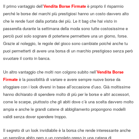
Il primo vantaggio dell’
Vendita Borse Firmate
è proprio il risparmio
perché le borse dei marchi più prestigiosi hanno un costo davvero alto
che le rende fuori dalla portata dei più. Le it bag che hai visto in
passerella durante la settimana della moda sono tutte costosissime e
perciò puoi solo sognare di potertene permettere una un giorno, forse.
Grazie al noleggio, le regole del gioco sono cambiate poiché anche tu
puoi permetterti di avere una borsa di un marchio prestigioso senza però
svuotare il conto in banca.
Un altro vantaggio che molti non colgono subito nell’
Vendita Borse
Firmate
è la possibilità di variare e avere sempre nuove borse da
sfoggiare con i look diversi in base all’occasione d’uso. Già moltissime
hanno dichiarato di spendere molto di più per le borse e altri accessori,
come le scarpe, piuttosto che gli abiti dove c’è una scelta davvero molto
ampia e anche le grandi catene di abbigliamento propongono modelli
validi senza dover spendere troppo.
Il segreto di un look invidiabile è la borsa che rende interessante anche
un semplice abito nero o un completo preso in una catena di