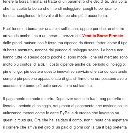
tenere la borsa firmata, si tratta di un parametro che decidi tu. Una volta
che hai scelto la borsa che intendi noleggiare, scegli tu per quanto
tenerla, scegliendo l’intervallo di tempo che più ti accontenta.
Puoi tenere la borsa per una sola settimana, oppure per due, anche tre
arrivando anche fino a un mese. Il prezzo dell’
Vendita Borse Firmate
dalle grandi maison non è fisso ma dipende da diversi fattori come il tipo
di borsa anzitutto, nonché dal periodo di noleggio scelto. Le borse non
hanno tutte lo stesso costo poiché ci sono modelli che sul mercato sono
molto più costosi di altri. Il costo dipende anche dal periodo di noleggio:
più è lungo, più costerà questo innovativo servizio che sta conquistando
sempre più persone appassionate di grandi firme che ora possono avere
accesso alle borse più belle senza finire sul lastrico.
Il pagamento comodo e certo. Dopo aver scelto la tua it bag preferita e
fissato il periodo di noleggio, sei pronta al pagamento che avviene online
utilizzando metodi come le carte PyPal e di credito che lavorano su
questi circuiti qui. Ora che hai saldato il conto, non ti resta che aspettare
il corriere che arriva nel giro di un paio di giorni con la tua it bag preferita